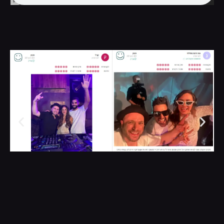
אם הסבתא גם מככבת ברחבה כנראה שזה MAYO