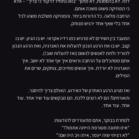
לזוז. לא בהססנות, לא מתוך "בואו נתחיל לרקוד כי צריך" – אלא
כי המוזיקה פשוט משכה אותם.
הרחבה מלאה. כל הדורות ביחד. והמוזיקה משלבת משהו לכל
אחד בלי שאף אחד ירגיש מנותק.
המעבר בין השירים לא מרגיש כמו רדיו אקראי. יש בו הגיון. יש בו
קצב. יש בו את הרגע הנכון להעלות את האנרגיה, ואת הרגע הנכון
להוריד ולתת לאנשים לנשום (ואז להעלות שוב!).
אתם מסתכלים על הרחבה ורואים איך אף אחד לא יושב. איך
האנרגיה לא יורדת. איך אנשים מחייכים, צוחקים, שרים את
המילים.
ואז מגיע הרגע האחרון של האירוע. האולם צריך להיסגר.
והאורחים? הם לא רוצים ללכת. הם מבקשים עוד שיר אחד. עוד
אחד. עוד אחד.
למחרת בבוקר, אתם מתעוררים להודעות:
"איזו חתונה מטורפת הייתה אתמול!"
"לא רציתי שזה ייגמר, איזה ויב היה שם!"